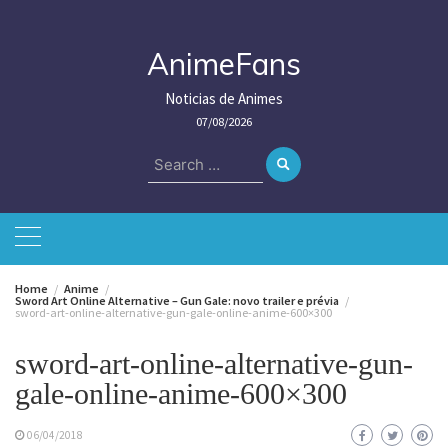
Skip
to
content
AnimeFans
Noticias de Animes
07/08/2026
Search
for:
Home
Anime
Sword Art Online Alternative – Gun Gale: novo trailer e prévia
sword-art-online-alternative-gun-gale-online-anime-600×300
sword-art-online-alternative-gun-
gale-online-anime-600×300
06/04/2018