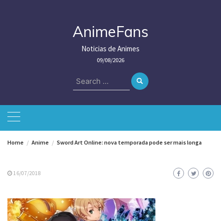
Skip
to
content
AnimeFans
Noticias de Animes
09/08/2026
Search
for:
Home
Anime
Sword Art Online: nova temporada pode ser mais longa
16/07/2018