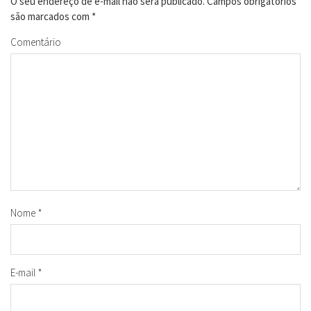
O seu endereço de e-mail não será publicado.
Campos obrigatórios
são marcados com
*
Comentário
Nome
*
E-mail
*