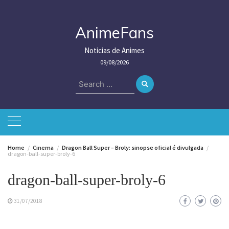
Skip
to
content
AnimeFans
Noticias de Animes
09/08/2026
Search
for:
Home
Cinema
Dragon Ball Super – Broly: sinopse oficial é divulgada
dragon-ball-super-broly-6
dragon-ball-super-broly-6
31/07/2018