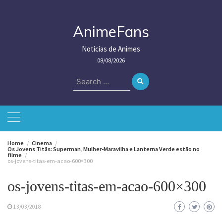
Skip
to
content
AnimeFans
Noticias de Animes
08/08/2026
Search
for:
Home
Cinema
Os Jovens Titãs: Superman, Mulher-Maravilha e Lanterna Verde estão no
filme
os-jovens-titas-em-acao-600×300
os-jovens-titas-em-acao-600×300
13/03/2018