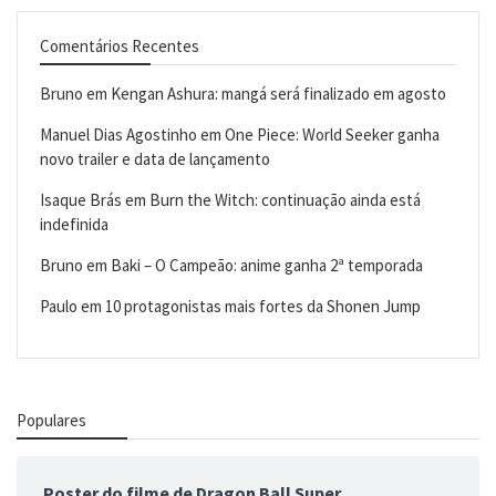
Comentários Recentes
Bruno
em
Kengan Ashura: mangá será finalizado em agosto
Manuel Dias Agostinho
em
One Piece: World Seeker ganha
novo trailer e data de lançamento
Isaque Brás
em
Burn the Witch: continuação ainda está
indefinida
Bruno
em
Baki – O Campeão: anime ganha 2ª temporada
Paulo
em
10 protagonistas mais fortes da Shonen Jump
Populares
Poster do filme de Dragon Ball Super