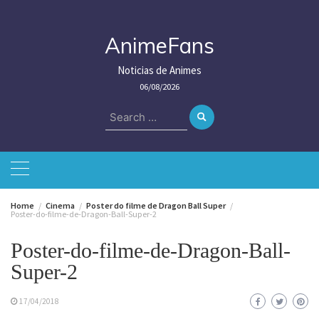
Skip
to
content
AnimeFans
Noticias de Animes
06/08/2026
Search
for:
Home
Cinema
Poster do filme de Dragon Ball Super
Poster-do-filme-de-Dragon-Ball-Super-2
Poster-do-filme-de-Dragon-Ball-
Super-2
17/04/2018