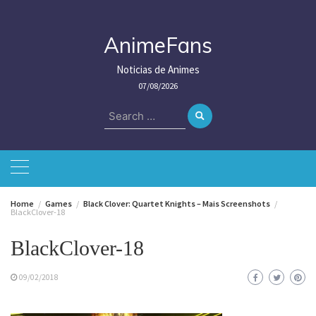
Skip
to
content
AnimeFans
Noticias de Animes
07/08/2026
Search
for:
Home
Games
Black Clover: Quartet Knights – Mais Screenshots
BlackClover-18
BlackClover-18
09/02/2018