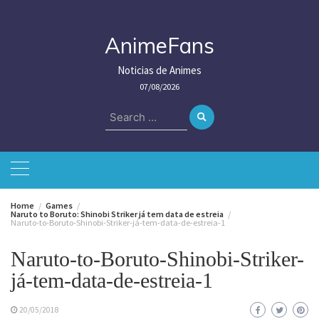
Skip
to
content
AnimeFans
Noticias de Animes
07/08/2026
Search
for:
Home
Games
Naruto to Boruto: Shinobi Striker já tem data de estreia
Naruto-to-Boruto-Shinobi-Striker-já-tem-data-de-estreia-1
Naruto-to-Boruto-Shinobi-Striker-
já-tem-data-de-estreia-1
20/05/2018