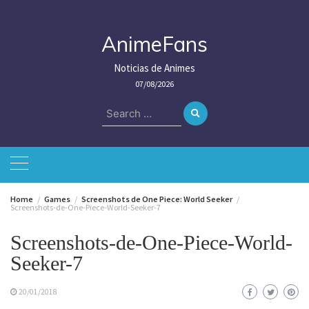
Skip
to
content
AnimeFans
Noticias de Animes
07/08/2026
Search
for:
Home
Games
Screenshots de One Piece: World Seeker
Screenshots-de-One-Piece-World-Seeker-7
Screenshots-de-One-Piece-World-
Seeker-7
20/01/2018