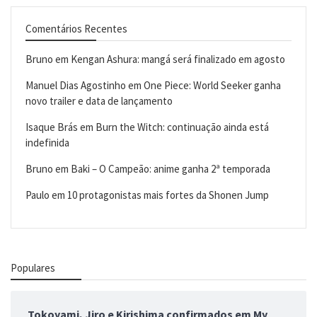
Comentários Recentes
Bruno
em
Kengan Ashura: mangá será finalizado em agosto
Manuel Dias Agostinho
em
One Piece: World Seeker ganha
novo trailer e data de lançamento
Isaque Brás
em
Burn the Witch: continuação ainda está
indefinida
Bruno
em
Baki – O Campeão: anime ganha 2ª temporada
Paulo
em
10 protagonistas mais fortes da Shonen Jump
Populares
Tokoyami, Jiro e Kirishima confirmados em My