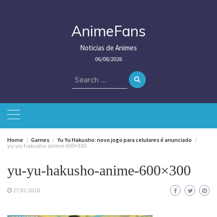
Skip
to
content
AnimeFans
Noticias de Animes
06/08/2026
Search
for:
Home
Games
Yu Yu Hakusho: novo jogo para celulares é anunciado
yu-yu-hakusho-anime-600×300
yu-yu-hakusho-anime-600×300
27/01/2018