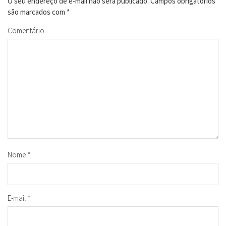
O seu endereço de e-mail não será publicado.
Campos obrigatórios
são marcados com
*
Comentário
Nome
*
E-mail
*