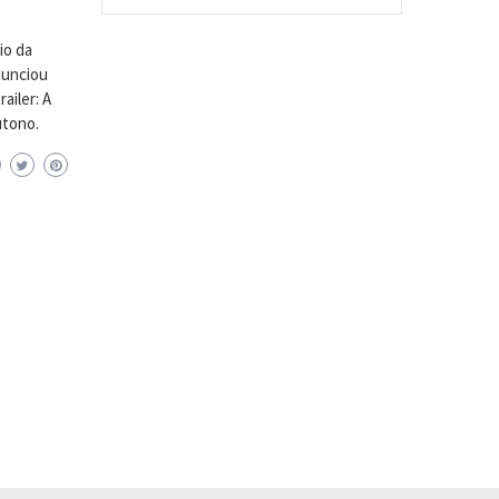
io da
anunciou
ailer: A
utono.