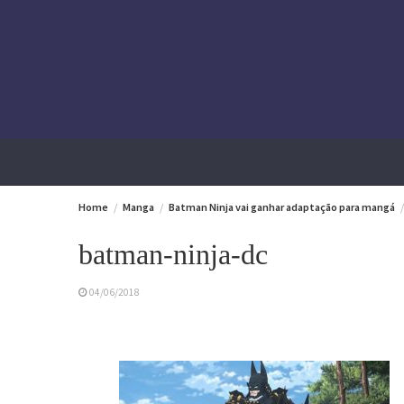
Skip
to
content
Home
Manga
Batman Ninja vai ganhar adaptação para mangá
batman-ninja-dc
04/06/2018