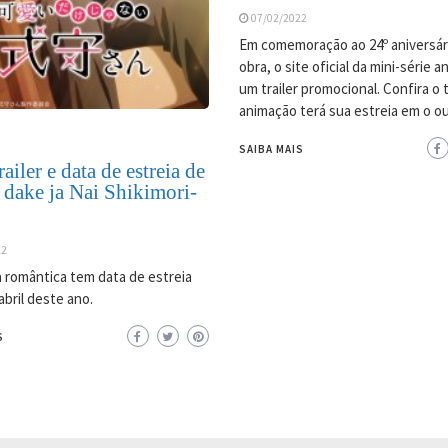
07/02/2022
Em comemoração ao 24º aniversár
obra, o site oficial da mini-série 
um trailer promocional. Confira o tr
animação terá sua estreia em o o
SAIBA MAIS
ailer e data de estreia de
 dake ja Nai Shikimori-
22
 romântica tem data de estreia
abril deste ano.
S