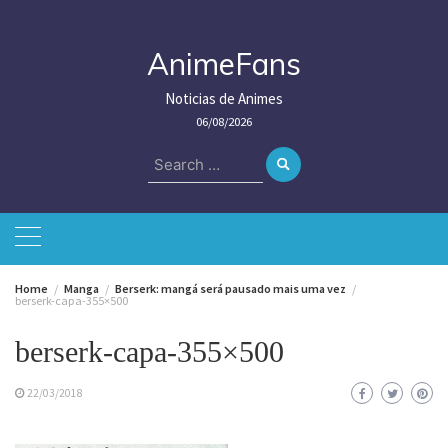
Skip
to
content
AnimeFans
Noticias de Animes
06/08/2026
Search
for:
Home
Manga
Berserk: mangá será pausado mais uma vez
berserk-capa-355×500
berserk-capa-355×500
22/03/2018