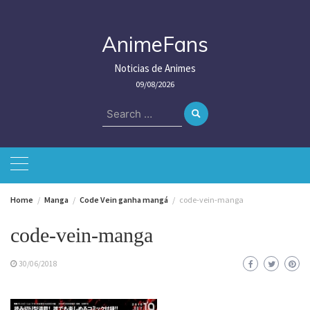
Skip
to
content
AnimeFans
Noticias de Animes
09/08/2026
Search
for:
Home
Manga
Code Vein ganha mangá
code-vein-manga
code-vein-manga
30/06/2018