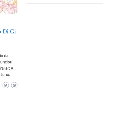
o Di Gi
io da
anunciou
ailer: A
utono.