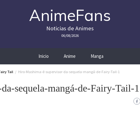
AnimeFans
Noticias de Animes
06/08/2026
Inicio
Anime
Manga
iry Tail
Hiro-Mashima-é-supervisor-da-sequela-mangá-de-Fairy-Tail-1
-da-sequela-mangá-de-Fairy-Tail-1