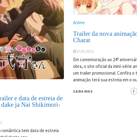
Anime
Trailer da nova animaçã
Charat
07/02/2022
Em comemoração ao 24º aniversár
obra, o site oficial da mini-série 
um trailer promocional. Confira o tr
animação terá sua estreia em o o
SAIBA MAIS
ailer e data de estreia de
 dake ja Nai Shikimori-
22
 romântica tem data de estreia