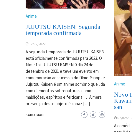
Anime
JUJUTSU KAISEN: Segunda
temporada confirmada
12/02/2022
A segunda temporada de JUJUTSU KAISEN
está oficialmente confirmada para 2023. O
filme foi JUJUTSU KAISEN 0 dia 24 de
dezembro de 2021 e teve um evento em
comemoração ao sucesso do filme. Sinopse
Anime
Jujutsu Kaisen é um anime sombrio que lida
com elementos sobrenaturais como
Novo tr
maldições, espíritos e feitiçaria. … A mera
Kawaii
presença deste objeto é capaz […]
san
SAIBA MAIS
07/02/20
A comédia