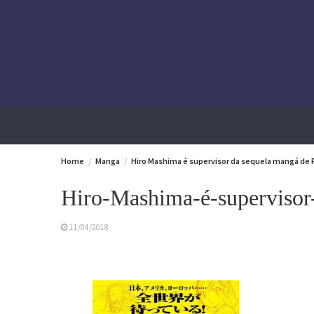
Skip
to
content
Home
Manga
Hiro Mashima é supervisor da sequela mangá de Fa
Hiro-Mashima-é-supervisor
11/04/2018