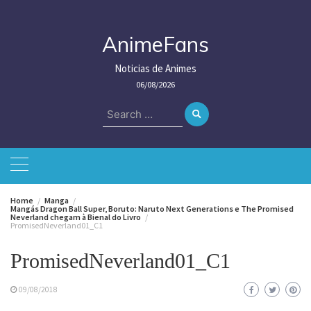
Skip
to
content
AnimeFans
Noticias de Animes
06/08/2026
Search
for:
Home
Manga
Mangás Dragon Ball Super, Boruto: Naruto Next Generations e The Promised
Neverland chegam à Bienal do Livro
PromisedNeverland01_C1
PromisedNeverland01_C1
09/08/2018