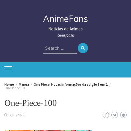
Skip
to
content
AnimeFans
Noticias de Animes
09/08/2026
Search
for:
Home
Manga
One Piece: Novas informações da edição 3 em 1
One-Piece-100
One-Piece-100
07/01/2022