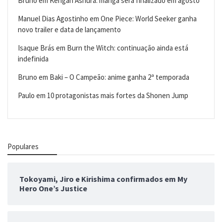
Bruno
em
Kengan Ashura: mangá será finalizado em agosto
Manuel Dias Agostinho
em
One Piece: World Seeker ganha
novo trailer e data de lançamento
Isaque Brás
em
Burn the Witch: continuação ainda está
indefinida
Bruno
em
Baki – O Campeão: anime ganha 2ª temporada
Paulo
em
10 protagonistas mais fortes da Shonen Jump
Populares
Tokoyami, Jiro e Kirishima confirmados em My
Hero One’s Justice