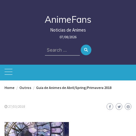
Skip
to
content
AnimeFans
Noticias de Animes
07/08/2026
Search
for:
Home
Outros
Guia de Animes de Abril/Spring/Primavera 2018
27/03/2018