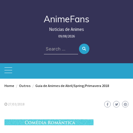
Skip
to
content
AnimeFans
Noticias de Animes
09/08/2026
Search
for:
Home
Outros
Guia de Animes de Abril/Spring/Primavera 2018
27/03/2018