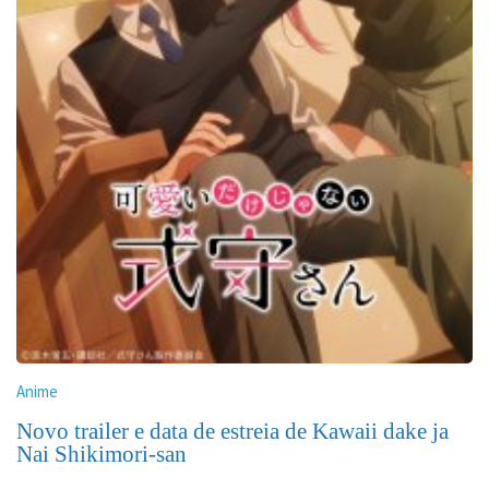
Anime
Novo trailer e data de estreia de Kawaii dake ja
Nai Shikimori-san