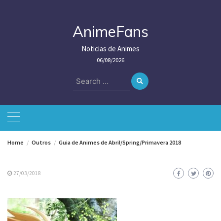
Skip
to
content
AnimeFans
Noticias de Animes
06/08/2026
Search
for:
Home
Outros
Guia de Animes de Abril/Spring/Primavera 2018
27/03/2018