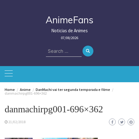
Skip
to
content
AnimeFans
Noticias de Animes
07/08/2026
Search
for:
Home
Anime
DanMachi vai ter segunda temporada e filme
danmachirpg001-696×362
danmachirpg001-696×362
21/02/2018