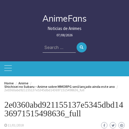
Skip
to
content
AnimeFans
Noticias de Animes
07/08/2026
Search
for:
Home
Anime
Shichisei no Subaru – Anime sobre MMORPG será lançado ainda este ano
2e0360abd921155137e5345dbd1436971515498636_full
2e0360abd921155137e5345dbd14
36971515498636_full
11/01/2018