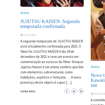
Anime
JUJUTSU KAISEN: Segunda
temporada confirmada
12/02/2022
A segunda temporada de JUJUTSU KAISEN
está oficialmente confirmada para 2023. O
filme foi JUJUTSU KAISEN 0 dia 24 de
dezembro de 2021 e teve um evento em
comemoração ao sucesso do filme. Sinopse
Anime
Jujutsu Kaisen é um anime sombrio que lida
com elementos sobrenaturais como
Novo tr
maldições, espíritos e feitiçaria. … A mera
Kawaii
presença deste objeto é capaz […]
san
SAIBA MAIS
07/02/20
A comédia