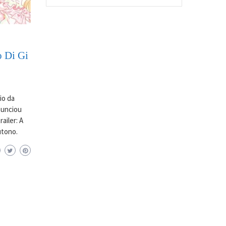
o Di Gi
io da
anunciou
ailer: A
utono.