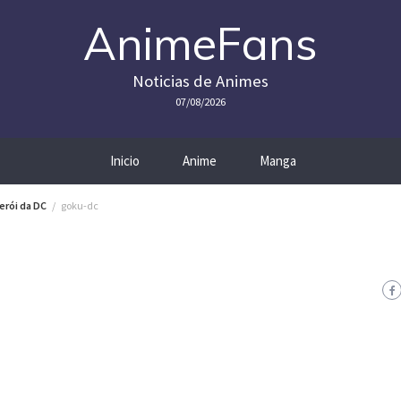
AnimeFans
Noticias de Animes
07/08/2026
Inicio
Anime
Manga
erói da DC
goku-dc